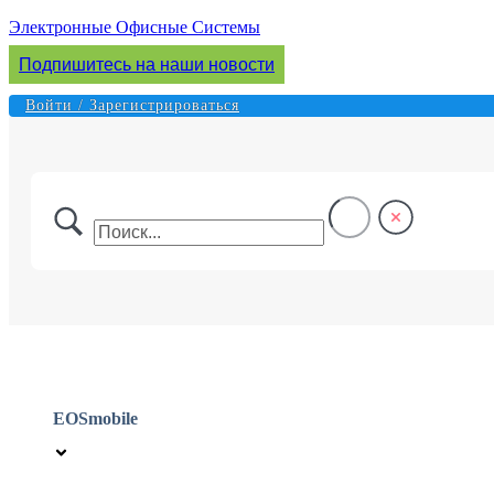
Перейти
Электронные Офисные Системы
к
Подпишитесь на наши новости
содержимому
Войти / Зарегистрироваться
EOSmobile