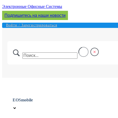
Перейти
Электронные Офисные Системы
к
Подпишитесь на наши новости
содержимому
Войти / Зарегистрироваться
EOSmobile