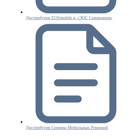
Дистрибутив EOSmobile и «ЭОС Совещания»
Дистрибутив Сервера Мобильных Решений