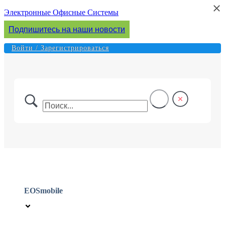
×
×
Перейти
Электронные Офисные Системы
к
Подпишитесь на наши новости
содержимому
Войти / Зарегистрироваться
EOSmobile