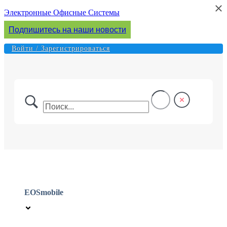
×
×
Перейти
Электронные Офисные Системы
к
Подпишитесь на наши новости
содержимому
Войти / Зарегистрироваться
EOSmobile