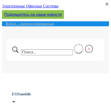
×
×
Перейти
Электронные Офисные Системы
к
Подпишитесь на наши новости
содержимому
Войти / Зарегистрироваться
EOSmobile